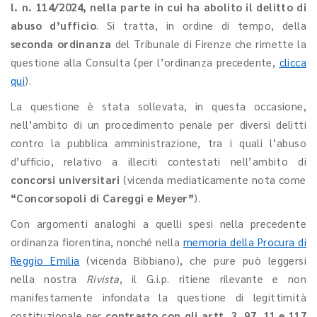
l. n. 114/2024, nella parte in cui ha abolito il delitto di
abuso d’ufficio
. Si tratta, in ordine di tempo, della
seconda ordinanza
del Tribunale di Firenze che rimette la
questione alla Consulta (per l’ordinanza precedente,
clicca
qui
).
La questione è stata sollevata, in questa occasione,
nell’ambito di un procedimento penale per diversi delitti
contro la pubblica amministrazione, tra i quali l’abuso
d’ufficio, relativo
a illeciti contestati nell’ambito di
concorsi universitari
(vicenda mediaticamente nota come
“Concorsopoli di Careggi e Meyer”
).
Con argomenti analoghi a quelli spesi nella precedente
ordinanza fiorentina, nonché nella
memoria della Procura di
Reggio Emilia
(vicenda Bibbiano), che pure può leggersi
nella nostra
Rivista
, il G.i.p. ritiene rilevante e non
manifestamente infondata la questione di legittimità
costituzionale per
contrasto con gli artt. 3, 97, 11 e 117