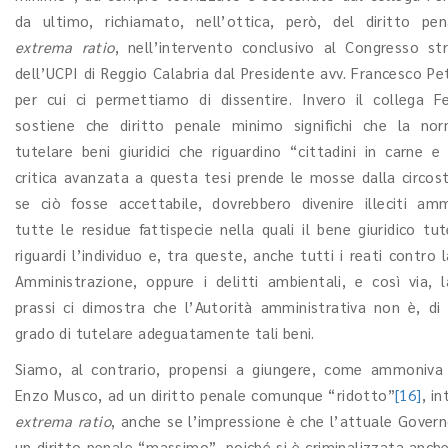
da ultimo, richiamato, nell’ottica, però, del diritto p
extrema ratio
, nell’intervento conclusivo al Congresso str
dell’UCPI di Reggio Calabria dal Presidente avv. Francesco Pet
per cui ci permettiamo di dissentire. Invero il collega Fer
sostiene che diritto penale minimo significhi che la no
tutelare beni giuridici che riguardino “cittadini in carne e
critica avanzata a questa tesi prende le mosse dalla circos
se ciò fosse accettabile, dovrebbero divenire illeciti ammi
tutte le residue fattispecie nella quali il bene giuridico tu
riguardi l’individuo e, tra queste, anche tutti i reati contro 
Amministrazione, oppure i delitti ambientali, e così via, 
prassi ci dimostra che l’Autorità amministrativa non è, di 
grado di tutelare adeguatamente tali beni.
Siamo, al contrario, propensi a giungere, come ammoniva 
Enzo Musco, ad un diritto penale comunque “ridotto”
[16]
, i
extrema ratio
, anche se l’impressione è che l’attuale Govern
un diritto penale “massimo”, poiché si è criminalizzata anche