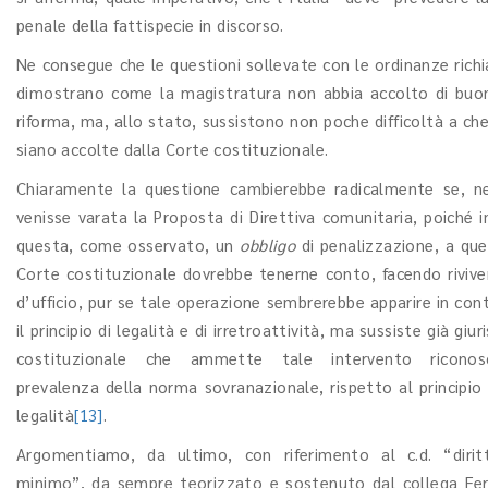
penale della fattispecie in discorso.
Ne consegue che le questioni sollevate con le ordinanze ric
dimostrano come la magistratura non abbia accolto di buo
riforma, ma, allo stato, sussistono non poche difficoltà a ch
siano accolte dalla Corte costituzionale.
Chiaramente la questione cambierebbe radicalmente se, n
venisse varata la Proposta di Direttiva comunitaria, poiché
questa, come osservato, un
obbligo
di penalizzazione, a que
Corte costituzionale dovrebbe tenerne conto, facendo rivive
d’ufficio, pur se tale operazione sembrerebbe apparire in con
il principio di legalità e di irretroattività, ma sussiste già giu
costituzionale che ammette tale intervento ricono
prevalenza della norma sovranazionale, rispetto al principio 
legalità
[13]
.
Argomentiamo, da ultimo, con riferimento al c.d. “dirit
minimo”, da sempre teorizzato e sostenuto dal collega Ferr