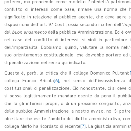
potere», ma prendendo come modello l’infedeltà patrimonia
conflitto di interessi come base, rimane una norma che 
significato in relazione al pubblico agente, che deve agire 
disposizione dell’art. 97 Cost., ossia secondo i criteri dell’
imp
del
buon andamento
della pubblica Amministrazione. Ed è ov
nel caso del conflitto di interessi, si violi in particolare i
dell’imparzialità. Dobbiamo, quindi, valutare la norma nell’
suo orientamento costituzionale, che dovrebbe portare ad 
di penalizzazione nel senso qui indicato.
Questa è, però, la critica che il collega Domenico Pulitanò
collega Franco Bricola
[6]
, nel senso dell’insussistenza d
costituzionali di penalizzazione. Ciò nonostante, ci si deve 
si possa legittimamente mandare esente da pena il pubbl
che fa gli interessi propri, o di un prossimo congiunto, anzi
della pubblica Amministrazione; a nostro avviso, no. Si potre
obiettare che esiste l’ambito del diritto amministrativo, com
collega Merlo ha ricordato di recente
[7]
. La giustizia amminis