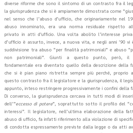
diverse riforme che sono il sintomo di un contrasto fra il le
la giurisprudenza che si è ampiamente dimostrata come “gius
nel senso che l’abuso d’ufficio, che originariamente nel 1
abuso innominato, era una norma residuale rispetto all'
privato in atti d'ufficio. Una volta abolito l’interesse priv
d’ufficio è assurto, invece, a nuova vita, e negli anni '90 vi
suddivisione tra abuso “per finalità patrimoniali” e abuso “p
non patrimoniali”. Giunti a questo punto, però, il
fondamentale era diventato quello della descrizione della fa
che si è pian piano ristretta sempre più perché, proprio 
questo contrasto fra il legislatore e la giurisprudenza, il legi
appunto, inteso restringere progressivamente i confini della f
Di converso, la giurisprudenza cercava in tutti modi di inserir
dell’”
eccesso di potere
”, soprattutto sotto il profilo del “c
interessi”. Il legislatore, nell’ultima elaborazione della fat
abuso di ufficio, fa infatti riferimento alla violazione di specif
di condotta espressamente previste dalla legge o da atti av