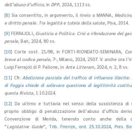
dell’abuso d’ufficio
, in
DPP
, 2024, 1113 ss.
[8]
Sia consentito, in argomento, il rinvio a MANNA,
Medicina
e diritto penale. Tra legalità e tutela della salute
, Pisa, 2014.
[9]
FERRAJOLI,
Giustizia e Politica. Crisi e rifondazione del ga
penale
, Bari, 2024, 80 ss.
[10]
Corte cost. 21/98, in FORTI-RIONDATO-SEMINARA,
Co
breve al codice penale
, 7ᵃ, Milano, 2024, 2507. V. anche ora l’i
Luigi Ferrajoli di P. Pallone, in
Ante Litteram
, 2024, n. 2, 8 ss.
[11]
Cfr.
Abolizione parziale del traffico di influenze illecite:
di Foggia chiede di sollevare questione di legittimità costitu
questa Rivista
, 1.10.2024.
[12]
Da ultimo e tuttavia nel senso della sussistenza di 
proprio obbligo di penalizzazione dell’abuso d’ufficio deriv
Convenzione di Merida, tenendo conto anche della co
“
Legislative Guide
”,
Trib. Firenze, ord. 25.10.2024, Pres. Be