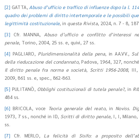
[2]
GATTA,
Abuso d’ufficio e traffico di influenze dopo la l. 114
quadro dei problemi di diritto intertemporale e le possibili que
legittimità costituzionale
, in
questa Rivista
, 2024, n. 7 - 8, 187
[3]
Cfr. MANNA,
Abuso d’ufficio e conflitto d’interessi n
penale
, Torino, 2004, 25 ss. e, quivi, 27 ss.
[4]
PAGLIARO,
Pluridimensionalità della pena
, in AA.VV.,
Sul
della rieducazione del condannato
, Padova, 1964, 327, nonché,
Il diritto penale fra norma e società
,
Scritti 1956-2008
, III
2009, 861 ss. e, spec., 862-863.
[5]
PULITANÒ,
Obblighi costituzionali di tutela penale?
, in
RI
484 ss.
[6]
BRICOLA, voce
Teoria generale del reato
, in
Noviss. Dig
1973, 7 ss., nonché in ID,
Scritti di diritto penale
, I, I, Milano
ss.
[7]
Cfr. MERLO,
La felicità di Sisifo: a proposito dell’a