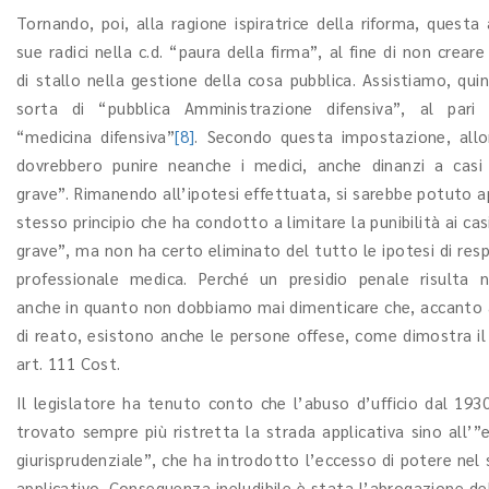
Tornando, poi, alla ragione ispiratrice della riforma, questa
sue radici nella c.d. “paura della firma”, al fine di non creare
di stallo nella gestione della cosa pubblica. Assistiamo, qui
sorta di “pubblica Amministrazione difensiva”, al pari 
“medicina difensiva”
[8]
. Secondo questa impostazione, allo
dovrebbero punire neanche i medici, anche dinanzi a casi
grave”. Rimanendo all’ipotesi effettuata, si sarebbe potuto a
stesso principio che ha condotto a limitare la punibilità ai cas
grave”, ma non ha certo eliminato del tutto le ipotesi di res
professionale medica. Perché un presidio penale risulta n
anche in quanto non dobbiamo mai dimenticare che, accanto a
di reato, esistono anche le persone offese, come dimostra il
art. 111 Cost.
Il legislatore ha tenuto conto che l’abuso d’ufficio dal 1930
trovato sempre più ristretta la strada applicativa sino all’”
giurisprudenziale”, che ha introdotto l’eccesso di potere nel
applicativo. Conseguenza ineludibile è stata l’abrogazione de