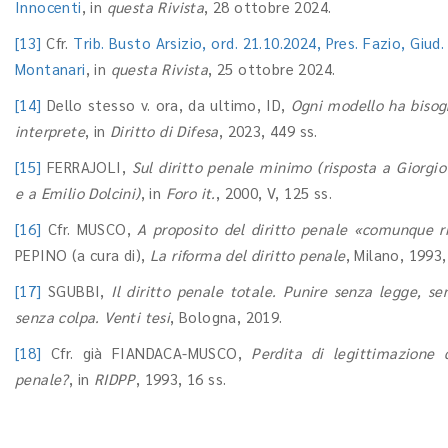
Innocenti
, in
questa Rivista
, 28 ottobre 2024.
[13]
Cfr.
Trib. Busto Arsizio, ord. 21.10.2024, Pres. Fazio, Giud.
Montanari
, in
questa Rivista
, 25 ottobre 2024.
[14]
Dello stesso v. ora, da ultimo, ID,
Ogni modello ha bisog
interprete
, in
Diritto di Difesa
, 2023, 449 ss.
[15]
FERRAJOLI,
Sul diritto penale minimo (risposta a Giorgio
e a Emilio Dolcini)
, in
Foro it.
, 2000, V, 125 ss.
[16]
Cfr. MUSCO,
A proposito del diritto penale «comunque r
PEPINO (a cura di),
La riforma del diritto penale
, Milano, 1993,
[17]
SGUBBI,
Il diritto penale totale. Punire senza legge, se
senza colpa. Venti tesi
, Bologna, 2019.
[18]
Cfr. già FIANDACA-MUSCO,
Perdita di legittimazione d
penale?
, in
RIDPP
, 1993, 16 ss.