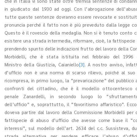
che in Italia vi sono state oltre tremila sentenze di condan
in giudicato dal 1930 ad oggi. Con l’abrogazione dell’abuso
tutte queste sentenze dovranno essere revocate e sostitui
pronuncia perché il fatto non è più preveduto dalla legge c
Questo è il rovescio della medaglia. Non si è tenuto conto 
esistere una strada intermedia, riformare, cioè, la fattispecie
prendendo spunto delle indicazioni frutto del lavoro della C
Morbidelli, che è stata istituita nel febbraio del 1996 d
Ministro della Giustizia, Caianiello
[3]
. A nostro avviso, infat
d’ufficio non è una norma di scarso rilievo, poiché al suo
ricompresa, in primo luogo, la “prevaricazione” del pubblico 
confronti del cittadino, che è il modello ottocentesco 
penale Zanardelli, in secondo luogo lo “sfruttament
dell’ufficio” e, soprattutto, il “favoritismo affaristico”. Ecc
doveva partire dal lavoro della Commissione Morbidelli per 
fattispecie di abuso d’ufficio che avesse come base il “co
interessi”, sul modello dell’art. 2634 del c.c. Sussisteva, d
strada alternativa per rendere efficace l’abuso d’uffic