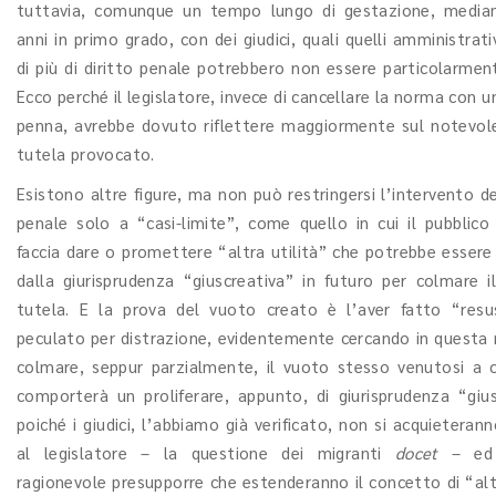
tuttavia, comunque un tempo lungo di gestazione, media
anni in primo grado, con dei giudici, quali quelli amministrati
di più di diritto penale potrebbero non essere particolarment
Ecco perché il legislatore, invece di cancellare la norma con u
penna, avrebbe dovuto riflettere maggiormente sul notevol
tutela provocato.
Esistono altre figure, ma non può restringersi l’intervento d
penale solo a “casi-limite”, come quello in cui il pubblico
faccia dare o promettere “altra utilità” che potrebbe essere 
dalla giurisprudenza “giuscreativa” in futuro per colmare i
tutela. E la prova del vuoto creato è l’aver fatto “resus
peculato per distrazione, evidentemente cercando in questa 
colmare, seppur parzialmente, il vuoto stesso venutosi a c
comporterà un proliferare, appunto, di giurisprudenza “gius
poiché i giudici, l’abbiamo già verificato, non si acquieteran
al legislatore – la questione dei migranti
docet
– ed 
ragionevole presupporre che estenderanno il concetto di “altr