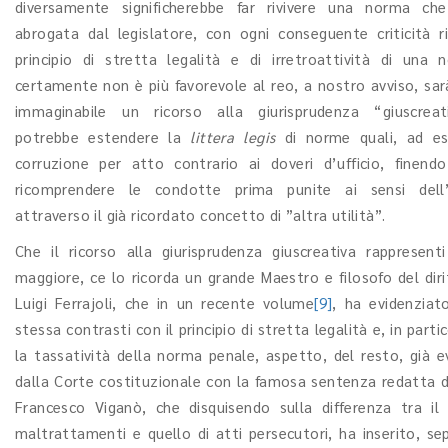
diversamente significherebbe far rivivere una norma ch
abrogata dal legislatore, con ogni conseguente criticità r
principio di stretta legalità e di irretroattività di una
certamente non è più favorevole al reo, a nostro avviso, sa
immaginabile un ricorso alla giurisprudenza “giuscreat
potrebbe estendere la
littera
legis
di norme quali, ad es
corruzione per atto contrario ai doveri d’ufficio, finendo
ricomprendere le condotte prima punite ai sensi dell’
attraverso il già ricordato concetto di ”altra utilità”.
Che il ricorso alla giurisprudenza giuscreativa rappresenti 
maggiore, ce lo ricorda un grande Maestro e filosofo del diri
Luigi Ferrajoli, che in un recente volume
[9]
, ha evidenzia
stessa contrasti con il principio di stretta legalità e, in parti
la tassatività della norma penale, aspetto, del resto, già e
dalla Corte costituzionale con la famosa sentenza redatta d
Francesco Viganò, che disquisendo sulla differenza tra il 
maltrattamenti e quello di atti persecutori, ha inserito, s