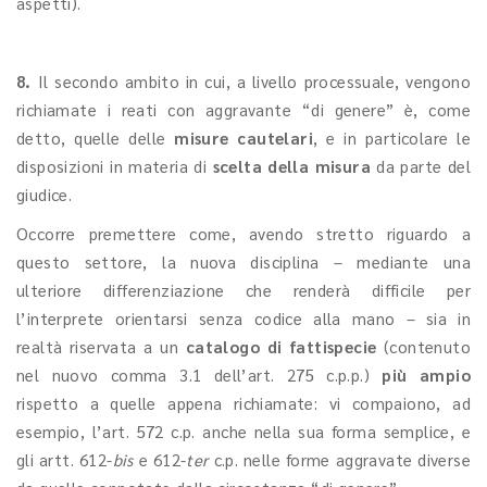
aspetti).
8.
Il secondo ambito in cui, a livello processuale, vengono
richiamate i reati con aggravante “di genere” è, come
detto, quelle delle
misure cautelari
, e in particolare le
disposizioni in materia di
scelta della misura
da parte del
giudice.
Occorre premettere come, avendo stretto riguardo a
questo settore, la nuova disciplina – mediante una
ulteriore differenziazione che renderà difficile per
l’interprete orientarsi senza codice alla mano – sia in
realtà riservata a un
catalogo di fattispecie
(contenuto
nel nuovo comma 3.1 dell’art. 275 c.p.p.)
più ampio
rispetto a quelle appena richiamate: vi compaiono, ad
esempio, l’art. 572 c.p. anche nella sua forma semplice, e
gli artt. 612-
bis
e 612-
ter
c.p. nelle forme aggravate diverse