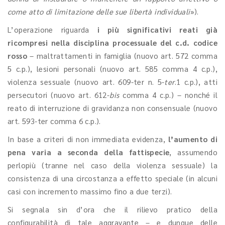
come atto di limitazione delle sue libertà individuali
»).
L’operazione riguarda
i più significativi reati già
ricompresi nella disciplina processuale del c.d. codice
rosso
– maltrattamenti in famiglia (nuovo art. 572 comma
5 c.p.), lesioni personali (nuovo art. 585 comma 4 c.p.),
violenza sessuale (nuovo art. 609-ter n. 5-
ter
.1 c.p.), atti
persecutori (nuovo art. 612-
bis
comma 4 c.p.) – nonché il
reato di interruzione di gravidanza non consensuale (nuovo
art. 593-ter comma 6 c.p.).
In base a criteri di non immediata evidenza,
l’aumento di
pena varia a seconda della fattispecie
, assumendo
perlopiù (tranne nel caso della violenza sessuale) la
consistenza di una circostanza a effetto speciale (in alcuni
casi con incremento massimo fino a due terzi).
Si segnala sin d’ora che il rilievo pratico della
configurabilità di tale aggravante – e dunque delle