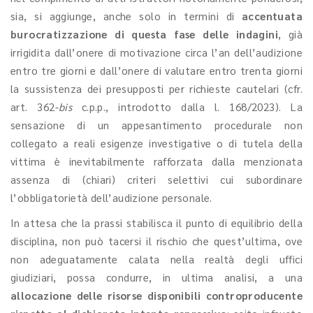
sia, si aggiunge, anche solo in termini di
accentuata
burocratizzazione di questa fase delle indagini
, già
irrigidita dall’onere di motivazione circa l’an dell’audizione
entro tre giorni e dall’onere di valutare entro trenta giorni
la sussistenza dei presupposti per richieste cautelari (cfr.
art. 362-
bis
c.p.p., introdotto dalla l. 168/2023). La
sensazione di un appesantimento procedurale non
collegato a reali esigenze investigative o di tutela della
vittima è inevitabilmente rafforzata dalla menzionata
assenza di (chiari) criteri selettivi cui subordinare
l’obbligatorietà dell’audizione personale.
In attesa che la prassi stabilisca il punto di equilibrio della
disciplina, non può tacersi il rischio che quest’ultima, ove
non adeguatamente calata nella realtà degli uffici
giudiziari, possa condurre, in ultima analisi, a una
allocazione delle risorse disponibili controproducente