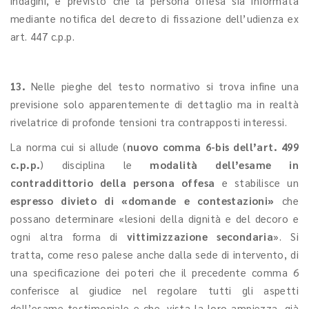
indagini, è previsto che la persona offesa sia informata
mediante notifica del decreto di fissazione dell’udienza ex
art. 447 c.p.p.
13.
Nelle pieghe del testo normativo si trova infine una
previsione solo apparentemente di dettaglio ma in realtà
rivelatrice di profonde tensioni tra contrapposti interessi.
La norma cui si allude (
nuovo comma 6-bis dell’art. 499
c.p.p.
) disciplina le
modalità dell’esame in
contraddittorio della persona offesa
e stabilisce un
espresso divieto di «domande e contestazioni»
che
possano determinare «lesioni della dignità e del decoro e
ogni altra forma di
vittimizzazione secondaria
». Si
tratta, come reso palese anche dalla sede di intervento, di
una specificazione dei poteri che il precedente comma 6
conferisce al giudice nel regolare tutti gli aspetti
dell’esame testimoniale e che, vista la loro ampiezza, già