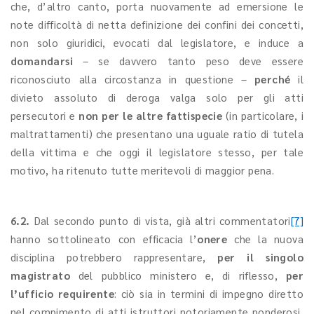
che, d’altro canto, porta nuovamente ad emersione le
note difficoltà di netta definizione dei confini dei concetti,
non solo giuridici, evocati dal legislatore, e induce a
domandarsi
– se davvero tanto peso deve essere
riconosciuto alla circostanza in questione –
perché
il
divieto assoluto di deroga valga solo per gli atti
persecutori e
non per le altre fattispecie
(in particolare, i
maltrattamenti) che presentano una uguale ratio di tutela
della vittima e che oggi il legislatore stesso, per tale
motivo, ha ritenuto tutte meritevoli di maggior pena.
6.2.
Dal secondo punto di vista, già altri commentatori
[7]
hanno sottolineato con efficacia l’
onere
che la nuova
disciplina potrebbero rappresentare,
per il singolo
magistrato
del pubblico ministero e, di riflesso,
per
l’ufficio requirente
: ciò sia in termini di impegno diretto
nel compimento di atti istruttori notoriamente ponderosi,