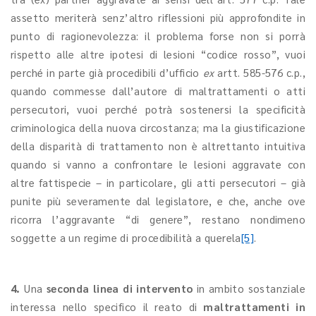
assetto meriterà senz’altro riflessioni più approfondite in
punto di ragionevolezza: il problema forse non si porrà
rispetto alle altre ipotesi di lesioni “codice rosso”, vuoi
perché in parte già procedibili d’ufficio
ex
artt. 585-576 c.p.,
quando commesse dall’autore di maltrattamenti o atti
persecutori, vuoi perché potrà sostenersi la specificità
criminologica della nuova circostanza; ma la giustificazione
della disparità di trattamento non è altrettanto intuitiva
quando si vanno a confrontare le lesioni aggravate con
altre fattispecie – in particolare, gli atti persecutori – già
punite più severamente dal legislatore, e che, anche ove
ricorra l’aggravante “di genere”, restano nondimeno
soggette a un regime di procedibilità a querela
[5]
.
4.
Una
seconda linea di intervento
in ambito sostanziale
interessa nello specifico il reato di
maltrattamenti in