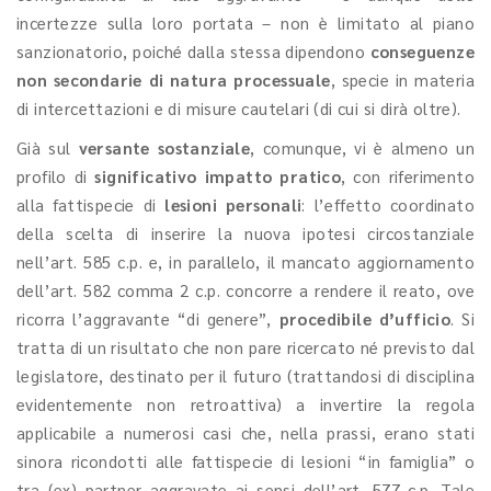
incertezze sulla loro portata – non è limitato al piano
sanzionatorio, poiché dalla stessa dipendono
conseguenze
non secondarie di natura processuale
, specie in materia
di intercettazioni e di misure cautelari (di cui si dirà oltre).
Già sul
versante sostanziale
, comunque, vi è almeno un
profilo di
significativo impatto pratico
, con riferimento
alla fattispecie di
lesioni personali
: l’effetto coordinato
della scelta di inserire la nuova ipotesi circostanziale
nell’art. 585 c.p. e, in parallelo, il mancato aggiornamento
dell’art. 582 comma 2 c.p. concorre a rendere il reato, ove
ricorra l’aggravante “di genere”,
procedibile d’ufficio
. Si
tratta di un risultato che non pare ricercato né previsto dal
legislatore, destinato per il futuro (trattandosi di disciplina
evidentemente non retroattiva) a invertire la regola
applicabile a numerosi casi che, nella prassi, erano stati
sinora ricondotti alle fattispecie di lesioni “in famiglia” o
tra (ex) partner aggravate ai sensi dell’art. 577 c.p. Tale