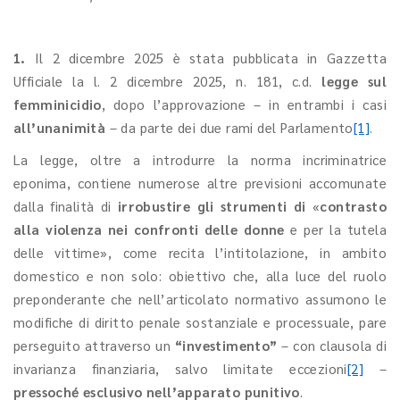
1.
Il 2 dicembre 2025 è stata pubblicata in Gazzetta
Ufficiale la l. 2 dicembre 2025, n. 181, c.d.
legge sul
femminicidio
, dopo l’approvazione – in entrambi i casi
all’unanimità
– da parte dei due rami del Parlamento
[1]
.
La legge, oltre a introdurre la norma incriminatrice
eponima, contiene numerose altre previsioni accomunate
dalla finalità di
irrobustire gli strumenti di
«
contrasto
alla violenza nei confronti delle donne
e per la tutela
delle vittime», come recita l’intitolazione, in ambito
domestico e non solo: obiettivo che, alla luce del ruolo
preponderante che nell’articolato normativo assumono le
modifiche di diritto penale sostanziale e processuale, pare
perseguito attraverso un
“investimento”
– con clausola di
invarianza finanziaria, salvo limitate eccezioni
[2]
–
pressoché esclusivo nell’apparato punitivo
.