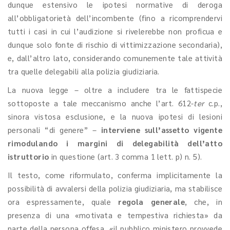
dunque estensivo le ipotesi normative di deroga
all’obbligatorietà dell’incombente (fino a ricomprendervi
tutti i casi in cui l’audizione si rivelerebbe non proficua e
dunque solo fonte di rischio di vittimizzazione secondaria),
e, dall’altro lato, considerando comunemente tale attività
tra quelle delegabili alla polizia giudiziaria.
La nuova legge – oltre a includere tra le fattispecie
sottoposte a tale meccanismo anche l’art. 612-
ter
c.p.,
sinora vistosa esclusione, e la nuova ipotesi di lesioni
personali “di genere” –
interviene sull’assetto vigente
rimodulando i margini di delegabilità dell’atto
istruttorio
in questione (art. 3 comma 1 lett. p) n. 5).
Il testo, come riformulato, conferma implicitamente la
possibilità di avvalersi della polizia giudiziaria, ma stabilisce
ora espressamente, quale
regola generale
, che, in
presenza di una «motivata e tempestiva richiesta» da
parte della persona offesa, «il pubblico ministero provvede