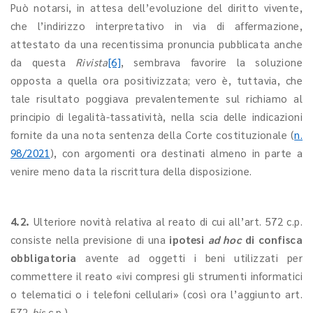
Può notarsi, in attesa dell’evoluzione del diritto vivente,
che l’indirizzo interpretativo in via di affermazione,
attestato da una recentissima pronuncia pubblicata anche
da questa
Rivista
[6]
, sembrava favorire la soluzione
opposta a quella ora positivizzata; vero è, tuttavia, che
tale risultato poggiava prevalentemente sul richiamo al
principio di legalità-tassatività, nella scia delle indicazioni
fornite da una nota sentenza della Corte costituzionale (
n.
98/2021
), con argomenti ora destinati almeno in parte a
venire meno data la riscrittura della disposizione.
4.2.
Ulteriore novità relativa al reato di cui all’art. 572 c.p.
consiste nella previsione di una
ipotesi
ad hoc
di confisca
obbligatoria
avente ad oggetti i beni utilizzati per
commettere il reato «ivi compresi gli strumenti informatici
o telematici o i telefoni cellulari» (così ora l’aggiunto art.
572-
bis
c.p.).