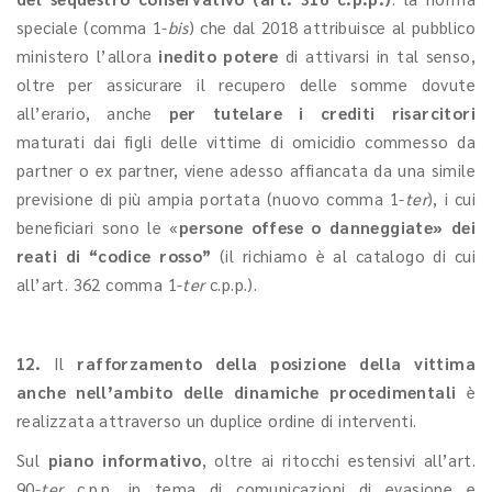
speciale (comma 1-
bis
) che dal 2018 attribuisce al pubblico
ministero l’allora
inedito potere
di attivarsi in tal senso,
oltre per assicurare il recupero delle somme dovute
all’erario, anche
per tutelare i crediti risarcitori
maturati dai figli delle vittime di omicidio commesso da
partner o ex partner, viene adesso affiancata da una simile
previsione di più ampia portata (nuovo comma 1-
ter
), i cui
beneficiari sono le «
persone offese o danneggiate» dei
reati di “codice rosso”
(il richiamo è al catalogo di cui
all’art. 362 comma 1-
ter
c.p.p.).
12.
Il
rafforzamento della posizione della vittima
anche nell’ambito delle dinamiche procedimentali
è
realizzata attraverso un duplice ordine di interventi.
Sul
piano informativo
, oltre ai ritocchi estensivi all’art.
90-
ter
c.p.p. in tema di comunicazioni di evasione e