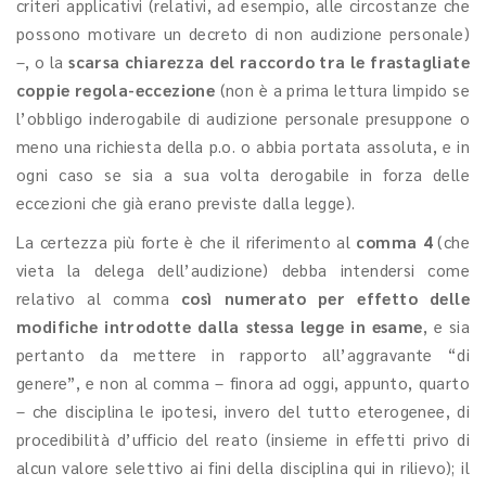
criteri applicativi (relativi, ad esempio, alle circostanze che
possono motivare un decreto di non audizione personale)
–, o la
scarsa chiarezza del raccordo tra le frastagliate
coppie regola-eccezione
(non è a prima lettura limpido se
l’obbligo inderogabile di audizione personale presuppone o
meno una richiesta della p.o. o abbia portata assoluta, e in
ogni caso se sia a sua volta derogabile in forza delle
eccezioni che già erano previste dalla legge).
La certezza più forte è che il riferimento al
comma 4
(che
vieta la delega dell’audizione) debba intendersi come
relativo al comma
così numerato per effetto delle
modifiche introdotte dalla stessa legge in esame
, e sia
pertanto da mettere in rapporto all’aggravante “di
genere”, e non al comma – finora ad oggi, appunto, quarto
– che disciplina le ipotesi, invero del tutto eterogenee, di
procedibilità d’ufficio del reato (insieme in effetti privo di
alcun valore selettivo ai fini della disciplina qui in rilievo); il