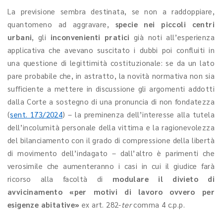
La previsione sembra destinata, se non a raddoppiare,
quantomeno ad aggravare,
specie nei piccoli centri
urbani
, gli
inconvenienti pratici
già noti all’esperienza
applicativa che avevano suscitato i dubbi poi confluiti in
una questione di legittimità costituzionale: se da un lato
pare probabile che, in astratto, la novità normativa non sia
sufficiente a mettere in discussione gli argomenti addotti
dalla Corte a sostegno di una pronuncia di non fondatezza
(
sent. 173/2024
) – la preminenza dell’interesse alla tutela
dell’incolumità personale della vittima e la ragionevolezza
del bilanciamento con il grado di compressione della libertà
di movimento dell’indagato – dall’altro è parimenti che
verosimile che aumenteranno i casi in cui il giudice farà
ricorso alla facoltà di
modulare il divieto di
avvicinamento «per motivi di lavoro ovvero per
esigenze abitative»
ex art. 282-
ter
comma 4 c.p.p.