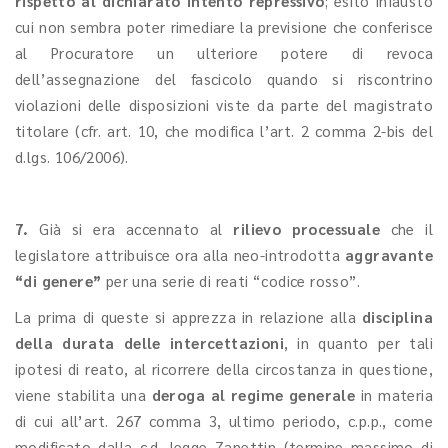
rispetto al dichiarato intento repressivo
; esito infausto
cui non sembra poter rimediare la previsione che conferisce
al Procuratore un ulteriore potere di revoca
dell’assegnazione del fascicolo quando si riscontrino
violazioni delle disposizioni viste da parte del magistrato
titolare (cfr. art. 10, che modifica l’art. 2 comma 2-bis del
d.lgs. 106/2006).
7.
Già si era accennato al
rilievo processuale
che il
legislatore attribuisce ora alla neo-introdotta
aggravante
“di genere”
per una serie di reati “codice rosso”.
La prima di queste si apprezza in relazione alla
disciplina
della durata delle intercettazioni
, in quanto per tali
ipotesi di reato, al ricorrere della circostanza in questione,
viene stabilita una
deroga al regime generale
in materia
di cui all’art. 267 comma 3, ultimo periodo, c.p.p., come
modificato dalla c.d. legge Zanettin (termine massimo di