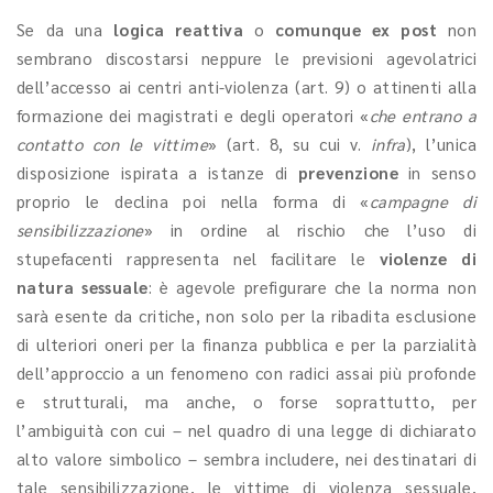
Se da una
logica reattiva
o
comunque ex post
non
sembrano discostarsi neppure le previsioni agevolatrici
dell’accesso ai centri anti-violenza (art. 9) o attinenti alla
formazione dei magistrati e degli operatori «
che entrano a
contatto con le vittime
» (art. 8, su cui v.
infra
), l’unica
disposizione ispirata a istanze di
prevenzione
in senso
proprio le declina poi nella forma di «
campagne di
sensibilizzazione
» in ordine al rischio che l’uso di
stupefacenti rappresenta nel facilitare le
violenze di
natura sessuale
: è agevole prefigurare che la norma non
sarà esente da critiche, non solo per la ribadita esclusione
di ulteriori oneri per la finanza pubblica e per la parzialità
dell’approccio a un fenomeno con radici assai più profonde
e strutturali, ma anche, o forse soprattutto, per
l’ambiguità con cui – nel quadro di una legge di dichiarato
alto valore simbolico – sembra includere, nei destinatari di
tale sensibilizzazione, le vittime di violenza sessuale,