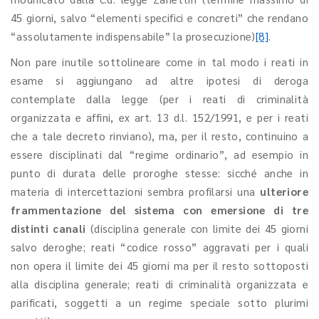
45 giorni, salvo “elementi specifici e concreti” che rendano
“assolutamente indispensabile” la prosecuzione)
[8]
.
Non pare inutile sottolineare come in tal modo i reati in
esame si aggiungano ad altre ipotesi di deroga
contemplate dalla legge (per i reati di criminalità
organizzata e affini, ex art. 13 d.l. 152/1991, e per i reati
che a tale decreto rinviano), ma, per il resto, continuino a
essere disciplinati dal “regime ordinario”, ad esempio in
punto di durata delle proroghe stesse: sicché anche in
materia di intercettazioni sembra profilarsi una
ulteriore
frammentazione del sistema con emersione di tre
distinti canali
(disciplina generale con limite dei 45 giorni
salvo deroghe; reati “codice rosso” aggravati per i quali
non opera il limite dei 45 giorni ma per il resto sottoposti
alla disciplina generale; reati di criminalità organizzata e
parificati, soggetti a un regime speciale sotto plurimi