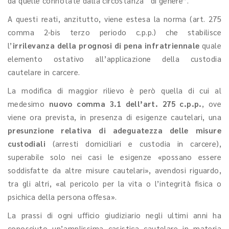
da quelle connotate dalla circostanza “di genere”.
A questi reati, anzitutto, viene estesa la norma (art. 275
comma 2-bis terzo periodo c.p.p.) che stabilisce
l’
irrilevanza della prognosi di pena infratriennale
quale
elemento ostativo all’applicazione della custodia
cautelare in carcere.
La modifica di maggior rilievo è però quella di cui al
medesimo
nuovo comma 3.1 dell’art. 275 c.p.p.
, ove
viene ora prevista, in presenza di esigenze cautelari, una
presunzione relativa di adeguatezza delle misure
custodiali
(arresti domiciliari e custodia in carcere),
superabile solo nei casi le esigenze «possano essere
soddisfatte da altre misure cautelari», avendosi riguardo,
tra gli altri, «al pericolo per la vita o l’integrità fisica o
psichica della persona offesa».
La prassi di ogni ufficio giudiziario negli ultimi anni ha
conosciuto un’amplissima casistica cautelare in materia