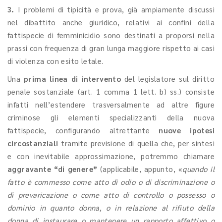
3.
I problemi di tipicità e prova, già ampiamente discussi
nel dibattito anche giuridico, relativi ai confini della
fattispecie di femminicidio sono destinati a proporsi nella
prassi con frequenza di gran lunga maggiore rispetto ai casi
di violenza con esito letale.
Una
prima linea di intervento
del legislatore sul diritto
penale sostanziale (art. 1 comma 1 lett. b) ss.) consiste
infatti nell’estendere trasversalmente ad altre figure
criminose gli elementi specializzanti della nuova
fattispecie, configurando altrettante
nuove ipotesi
circostanziali
tramite previsione di quella che, per sintesi
e con inevitabile approssimazione, potremmo chiamare
aggravante “di genere”
(applicabile, appunto, «
quando il
fatto è commesso come atto di odio o di discriminazione o
di prevaricazione o come atto di controllo o possesso o
dominio in quanto donna, o in relazione al rifiuto della
donna di instaurare o mantenere un rapporto affettivo o