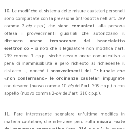
10.
Le modifiche al sistema delle misure cautelari personali
sono completate con la previsione (introdotta nell’art. 299
comma 2-
bis
c.p.p.) che siano
comunicati
alla persona
offesa i provvedimenti giudiziali che autorizzano il
distacco anche temporaneo del braccialetto
elettronico
– si noti che il legislatore non modifica l’art.
299 comma 3 c.p.p., sicché nessun onere comunicativo a
pena di inammissibilità è però richiesto al richiedente il
distacco –, nonché i
provvedimenti del Tribunale che
«non confermano» le ordinanze cautelari
impugnate
con riesame (nuovo comma 10-
bis
dell’art. 309 c.p.p.) o con
appello (nuovo comma 2-
bis
dell’art. 310 c.p.p.).
11.
Pare interessante segnalare un’ultima modifica in
materia cautelare, che interviene però sulla
misura reale
del sequestro conservativo (art. 316 c.p.p.)
: la norma