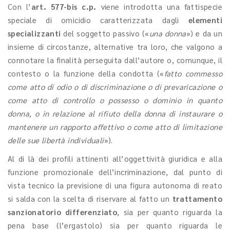
Con l’
art. 577-bis c.p.
viene introdotta una fattispecie
speciale di omicidio caratterizzata dagli
elementi
specializzanti
del soggetto passivo («
una donna
») e da un
insieme di circostanze, alternative tra loro, che valgono a
connotare la finalità perseguita dall’autore o, comunque, il
contesto o la funzione della condotta («
fatto commesso
come atto di odio o di discriminazione o di prevaricazione o
come atto di controllo o possesso o dominio in quanto
donna, o in relazione al rifiuto della donna di instaurare o
mantenere un rapporto affettivo o come atto di limitazione
delle sue libertà individuali
»).
Al di là dei profili attinenti all’oggettività giuridica e alla
funzione promozionale dell’incriminazione, dal punto di
vista tecnico la previsione di una figura autonoma di reato
si salda con la scelta di riservare al fatto un
trattamento
sanzionatorio differenziato
, sia per quanto riguarda la
pena base (l’ergastolo) sia per quanto riguarda le