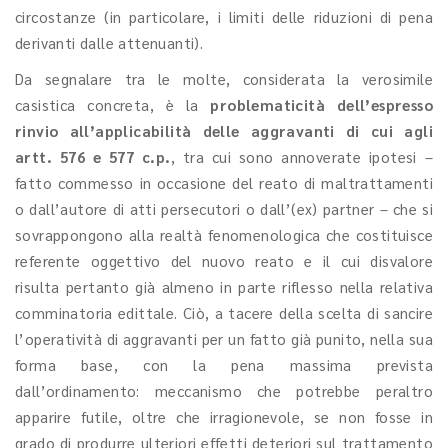
circostanze (in particolare, i limiti delle riduzioni di pena
derivanti dalle attenuanti).
Da segnalare tra le molte, considerata la verosimile
casistica concreta, è la
problematicità dell’espresso
rinvio all’applicabilità delle aggravanti di cui agli
artt. 576 e 577 c.p.
, tra cui sono annoverate ipotesi –
fatto commesso in occasione del reato di maltrattamenti
o dall’autore di atti persecutori o dall’(ex) partner – che si
sovrappongono alla realtà fenomenologica che costituisce
referente oggettivo del nuovo reato e il cui disvalore
risulta pertanto già almeno in parte riflesso nella relativa
comminatoria edittale. Ciò, a tacere della scelta di sancire
l’operatività di aggravanti per un fatto già punito, nella sua
forma base, con la pena massima prevista
dall’ordinamento: meccanismo che potrebbe peraltro
apparire futile, oltre che irragionevole, se non fosse in
grado di produrre ulteriori effetti deteriori sul trattamento