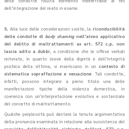
delle condotte risulta elemento indefettibile ai fini
dell’integrazione del reato in esame.
5.
Alla luce delle considerazioni svolte, la
riconducibilità
delle condotte di
body shaming
nell’alveo applicativo
del delitto di maltrattamenti
ex
art. 572 c.p. non
lascia adito a dubbi
, a condizione che le offese verbali
reiterate, in quanto lesive della dignità e dell’integrità
psichica della vittima, si inseriscano in un
contesto di
sistematica sopraffazione e vessazione
. Tali condotte,
infatti, possono integrare a pieno titolo una delle
manifestazioni tipiche della violenza domestica, in
coerenza con un’interpretazione evolutiva e sostanziale
del concetto di maltrattamento.
Qualche perplessità può destare la tenuta argomentativa
della pronuncia esaminata in relazione alla sussistenza del
requisito dell’abitualità richiesto dall’art. 572 c.p
.