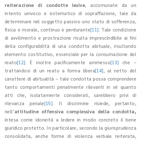
reiterazione di condotte lesive
, accomunate da un
intento univoco e sistematico di sopraffazione, tale da
determinare nel soggetto passivo uno stato di sofferenza,
fisica o morale, continuo e perdurante
[11]
. Tale condizione
di avvilimento e prostrazione risulta imprescindibile ai fini
della configurabilità di una condotta abituale, risultando
elemento costitutivo, essenziale per la consumazione del
reato
[12]
. È inoltre pacificamente ammesso
[13]
che –
trattandosi di un reato a forma libera
[14]
, al netto del
carattere di abitualità – tale condotta possa comprendere
tanto comportamenti penalmente rilevanti in sé quanto
atti che, isolatamente considerati, sarebbero privi di
rilevanza penale
[15]
. Il discrimine risiede, pertanto,
nell’
attitudine offensiva complessiva della condotta,
intesa come idoneità a ledere in modo concreto il bene
giuridico protetto. In particolare, secondo la giurisprudenza
consolidata, anche forme di violenza verbale reiterata,