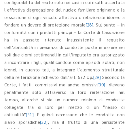
configurabilità del reato solo nei casi in cui risulti accertata
l’effettiva disgregazione del nucleo familiare originario e la
cessazione di ogni vincolo affettivo o relazionale idoneo a
fondare un dovere di protezione morale
[28]
. Sul punto – in
conformità con i predetti principi – la Corte di Cassazione
ha in passato ritenuto insussistente il requisito
dell’abitualità in presenza di condotte poste in essere nei
soli due giorni settimanali in cui l’imputato era autorizzato
a incontrare i figli, qualificandole come episodi isolati, non
idonei, in quanto tali, a integrare l’elemento strutturale
della reiterazione richiesto dall’art. 572 c.p.
[29]
Secondo la
Corte, i fatti, commissivi ma anche omissivi
[30]
, rilevano
penalmente solo attraverso la loro reiterazione nel
tempo, allorché vi sia un numero minimo di condotte
collegate tra di loro per mezzo di un “nesso di
abitualità”
[31]
. È quindi necessario che le condotte non
siano sporadiche
[32]
, ma il frutto di una persistente