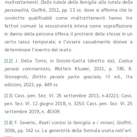
maltrattamenti. Dalla tutela della famiglia alla tutela della
personalità,
Giuffrè, 2012, pp. 13 ss. dove si afferma che le
condotte qualificabili come maltrattamenti hanno tre
fattori comuni: la vessatorietà intesa come sopraffazione
in danno della persona offesa; il protrarsi delle stesse in un
certo lasso temporale; e l’essere casualmente idonee a
determinare l’evento del reato.
[12]
J. Della Torre, in Dolcini-Gatta (diretto da),
Codice
penale commentato,
Wolters Kluwer, 2021, p. 745; R.
Giovagnoli,
D
iritto penale parte speciale,
III ed., Ita
edizioni, 2023, pp. 449 ss.
[13]
Cass. pen. Sez. VI. 25 settembre 2013, n.43221; Cass.
pen. Sez. VI. 12 giugno 2018, n. 3253; Cass. pen. Sez. VI. 25
settembre 2019, n. 45309.
[14]
F. Saverio,
Reati contro la famiglia e i minori,
Giuffrè,
2006, pp. 162 ss. La genericità della formula usata nell’art.