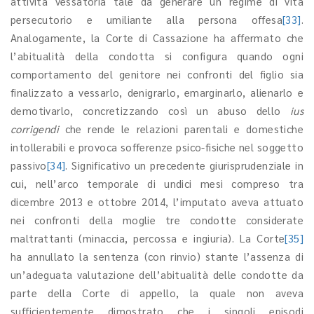
attività vessatoria tale da generare un regime di vita
persecutorio e umiliante alla persona offesa
[33]
.
Analogamente, la Corte di Cassazione ha affermato che
l’abitualità della condotta si configura quando ogni
comportamento del genitore nei confronti del figlio sia
finalizzato a vessarlo, denigrarlo, emarginarlo, alienarlo e
demotivarlo, concretizzando così un abuso dello
ius
corrigendi
che rende le relazioni parentali e domestiche
intollerabili e provoca sofferenze psico-fisiche nel soggetto
passivo
[34]
. Significativo un precedente giurisprudenziale in
cui, nell’arco temporale di undici mesi compreso tra
dicembre 2013 e ottobre 2014, l’imputato aveva attuato
nei confronti della moglie tre condotte considerate
maltrattanti (minaccia, percossa e ingiuria). La Corte
[35]
ha annullato la sentenza (con rinvio) stante l’assenza di
un’adeguata valutazione dell’abitualità delle condotte da
parte della Corte di appello, la quale non aveva
sufficientemente dimostrato che i singoli episodi