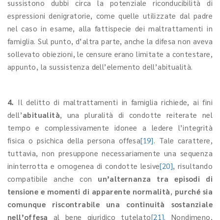
sussistono dubbi circa la potenziale riconducibilità di
espressioni denigratorie, come quelle utilizzate dal padre
nel caso in esame, alla fattispecie dei maltrattamenti in
famiglia. Sul punto, d’altra parte, anche la difesa non aveva
sollevato obiezioni, le censure erano limitate a contestare,
appunto, la sussistenza dell’elemento dell’abitualità.
4.
Il delitto di maltrattamenti in famiglia richiede, ai fini
dell’
abitualità
, una pluralità di condotte reiterate nel
tempo e complessivamente idonee a ledere l’integrità
fisica o psichica della persona offesa
[19]
. Tale carattere,
tuttavia, non presuppone necessariamente una sequenza
ininterrotta e omogenea di condotte lesive
[20]
, risultando
compatibile anche con
un’alternanza tra episodi di
tensione e momenti di apparente normalità
,
purché sia
comunque riscontrabile una continuità sostanziale
nell’offesa
al bene giuridico tutelato
[21]
. Nondimeno,