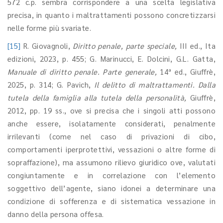
572 c.p. sembra corrispondere a una scelta legislativa
precisa, in quanto i maltrattamenti possono concretizzarsi
nelle forme più svariate.
[15]
R. Giovagnoli,
Diritto penale, parte speciale,
III ed., Ita
edizioni, 2023, p. 455; G. Marinucci, E. Dolcini, G.L. Gatta,
Manuale di diritto penale. Parte generale,
14ª ed., Giuffrè,
2025, p. 314; G. Pavich,
Il delitto di maltrattamenti. Dalla
tutela della famiglia alla tutela della personalità,
Giuffrè,
2012, pp. 19 ss., ove si precisa che i singoli atti possono
anche essere, isolatamente considerati, penalmente
irrilevanti (come nel caso di privazioni di cibo,
comportamenti iperprotettivi, vessazioni o altre forme di
sopraffazione), ma assumono rilievo giuridico ove, valutati
congiuntamente e in correlazione con l’elemento
soggettivo dell’agente, siano idonei a determinare una
condizione di sofferenza e di sistematica vessazione in
danno della persona offesa.