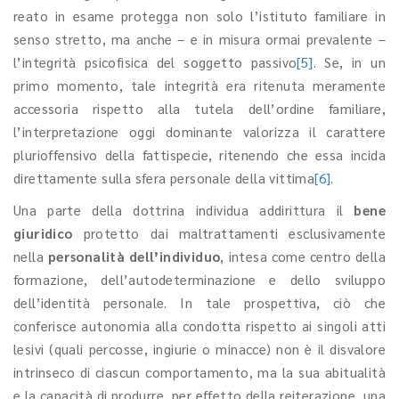
reato in esame protegga non solo l’istituto familiare in
senso stretto, ma anche – e in misura ormai prevalente –
l’integrità psicofisica del soggetto passivo
[5]
. Se, in un
primo momento, tale integrità era ritenuta meramente
accessoria rispetto alla tutela dell’ordine familiare,
l’interpretazione oggi dominante valorizza il carattere
plurioffensivo della fattispecie, ritenendo che essa incida
direttamente sulla sfera personale della vittima
[6]
.
Una parte della dottrina individua addirittura il
bene
giuridico
protetto dai maltrattamenti esclusivamente
nella
personalità dell’individuo
, intesa come centro della
formazione, dell’autodeterminazione e dello sviluppo
dell’identità personale. In tale prospettiva, ciò che
conferisce autonomia alla condotta rispetto ai singoli atti
lesivi (quali percosse, ingiurie o minacce) non è il disvalore
intrinseco di ciascun comportamento, ma la sua abitualità
e la capacità di produrre, per effetto della reiterazione, una