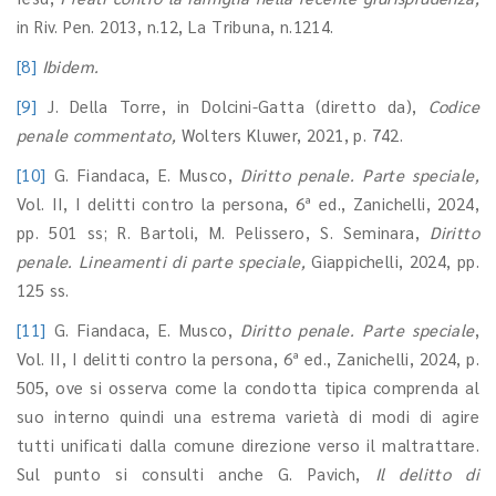
in Riv. Pen. 2013, n.12, La Tribuna, n.1214.
[8]
Ibidem.
[9]
J. Della Torre, in Dolcini-Gatta (diretto da),
Codice
penale commentato,
Wolters Kluwer, 2021, p. 742.
[10]
G. Fiandaca, E. Musco,
Diritto penale. Parte speciale,
Vol. II, I delitti contro la persona, 6ª ed., Zanichelli, 2024,
pp. 501 ss; R. Bartoli, M. Pelissero, S. Seminara,
Diritto
penale. Lineamenti di parte speciale,
Giappichelli, 2024, pp.
125 ss.
[11]
G. Fiandaca, E. Musco,
Diritto penale. Parte speciale
,
Vol. II, I delitti contro la persona, 6ª ed., Zanichelli, 2024, p.
505, ove si osserva come la condotta tipica comprenda al
suo interno quindi una estrema varietà di modi di agire
tutti unificati dalla comune direzione verso il maltrattare.
Sul punto si consulti anche G. Pavich,
Il delitto di