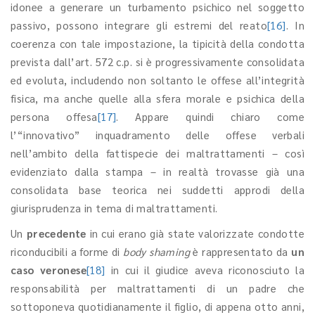
idonee a generare un turbamento psichico nel soggetto
passivo, possono integrare gli estremi del reato
[16]
. In
coerenza con tale impostazione, la tipicità della condotta
prevista dall’art. 572 c.p. si è progressivamente consolidata
ed evoluta, includendo non soltanto le offese all’integrità
fisica, ma anche quelle alla sfera morale e psichica della
persona offesa
[17]
. Appare quindi chiaro come
l’“innovativo” inquadramento delle offese verbali
nell’ambito della fattispecie dei maltrattamenti – così
evidenziato dalla stampa – in realtà trovasse già una
consolidata base teorica nei suddetti approdi della
giurisprudenza in tema di maltrattamenti.
Un
precedente
in cui erano già state valorizzate condotte
riconducibili a forme di
body shaming
è rappresentato da
un
caso veronese
[18]
in cui il giudice aveva riconosciuto la
responsabilità per maltrattamenti di un padre che
sottoponeva quotidianamente il figlio, di appena otto anni,