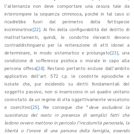
l’alternanza non deve comportare una cesura tale da
interrompere la sequenza criminosa, poiché in tal caso si
ricadrebbe fuori dal perimetro della fattispecie
incriminatrice
[22]
. Ai fini della configurabilità del delitto di
maltrattamenti, quindi, le condotte rilevanti devono
contraddistinguersi per la reiterazione di atti idonei a
determinare, in modo sistematico e prolungato
[23]
, una
condizione di sofferenza psichica o morale in capo alla
persona offesa
[24]
. Restano pertanto escluse dall’ambito
applicativo dell’art. 572 c.p. le condotte episodiche e
isolate che, pur incidendo su diritti fondamentali del
soggetto passivo, non si inseriscono in un quadro unitario
connotato da un regime di vita oggettivamente vessatorio
e coercitivo
[25]
. Ne consegue che “
deve escludersi la
sussistenza del reato in presenza di semplici fatti che
ledono ovvero mettono in pericolo l’incolumità personale, la
libertà o l’onore di una persona della famiglia, essendo