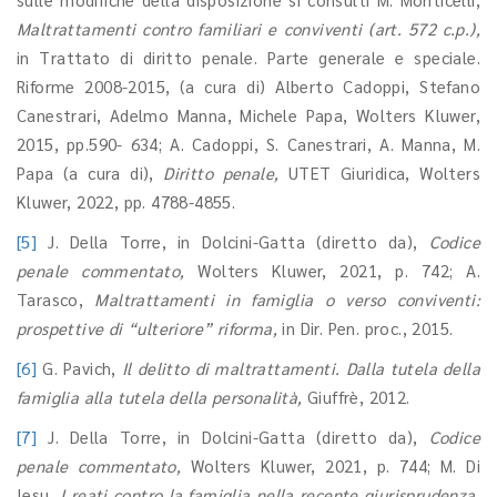
Maltrattamenti contro familiari e conviventi (art. 572 c.p.),
in Trattato di diritto penale. Parte generale e speciale.
Riforme 2008-2015, (a cura di) Alberto Cadoppi, Stefano
Canestrari, Adelmo Manna, Michele Papa, Wolters Kluwer,
2015, pp.590- 634; A. Cadoppi, S. Canestrari, A. Manna, M.
Papa (a cura di),
Diritto penale,
UTET Giuridica, Wolters
Kluwer, 2022, pp. 4788-4855.
[5]
J. Della Torre, in Dolcini-Gatta (diretto da),
Codice
penale commentato,
Wolters Kluwer, 2021, p. 742; A.
Tarasco,
Maltrattamenti in famiglia o verso conviventi:
prospettive di “ulteriore” riforma,
in Dir. Pen. proc., 2015.
[6]
G. Pavich,
Il delitto di maltrattamenti. Dalla tutela della
famiglia alla tutela della personalità,
Giuffrè,
2012.
[7]
J. Della Torre, in Dolcini-Gatta (diretto da),
Codice
penale commentato,
Wolters Kluwer, 2021, p. 744; M. Di
Iesu,
I reati contro la famiglia nella recente giurisprudenza,