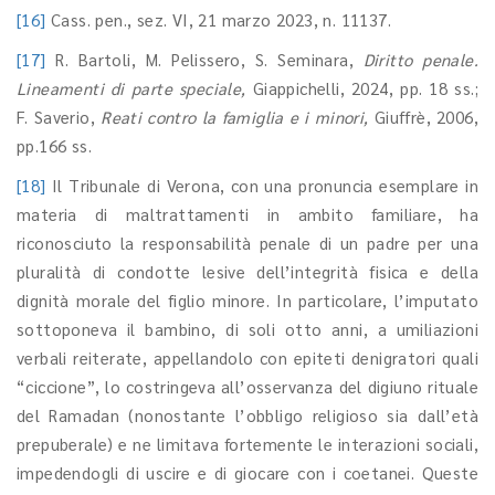
[16]
Cass. pen., sez. VI, 21 marzo 2023, n. 11137.
[17]
R. Bartoli, M. Pelissero, S. Seminara,
Diritto penale.
Lineamenti di parte speciale,
Giappichelli, 2024, pp. 18 ss.;
F. Saverio,
Reati contro la famiglia e i minori,
Giuffrè, 2006,
pp.166 ss.
[18]
Il Tribunale di Verona, con una pronuncia esemplare in
materia di maltrattamenti in ambito familiare, ha
riconosciuto la responsabilità penale di un padre per una
pluralità di condotte lesive dell’integrità fisica e della
dignità morale del figlio minore. In particolare, l’imputato
sottoponeva il bambino, di soli otto anni, a umiliazioni
verbali reiterate, appellandolo con epiteti denigratori quali
“ciccione”, lo costringeva all’osservanza del digiuno rituale
del Ramadan (nonostante l’obbligo religioso sia dall’età
prepuberale) e ne limitava fortemente le interazioni sociali,
impedendogli di uscire e di giocare con i coetanei. Queste