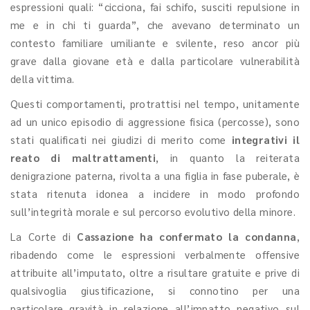
espressioni quali: “cicciona, fai schifo, susciti repulsione in
me e in chi ti guarda”, che avevano determinato un
contesto familiare umiliante e svilente, reso ancor più
grave dalla giovane età e dalla particolare vulnerabilità
della vittima.
Questi comportamenti, protrattisi nel tempo, unitamente
ad un unico episodio di aggressione fisica (percosse), sono
stati qualificati nei giudizi di merito come
integrativi il
reato di maltrattamenti
, in quanto la reiterata
denigrazione paterna, rivolta a una figlia in fase puberale, è
stata ritenuta idonea a incidere in modo profondo
sull’integrità morale e sul percorso evolutivo della minore.
La Corte di
Cassazione ha confermato la condanna
,
ribadendo come le espressioni verbalmente offensive
attribuite all’imputato, oltre a risultare gratuite e prive di
qualsivoglia giustificazione, si connotino per una
particolare gravità in relazione all’impatto negativo sul