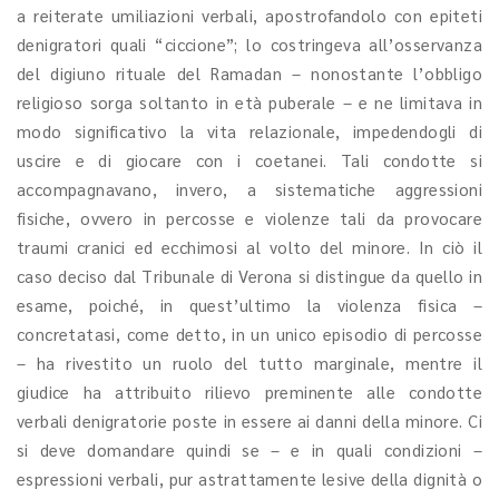
a reiterate umiliazioni verbali, apostrofandolo con epiteti
denigratori quali “ciccione”; lo costringeva all’osservanza
del digiuno rituale del Ramadan – nonostante l’obbligo
religioso sorga soltanto in età puberale – e ne limitava in
modo significativo la vita relazionale, impedendogli di
uscire e di giocare con i coetanei. Tali condotte si
accompagnavano, invero, a sistematiche aggressioni
fisiche, ovvero in percosse e violenze tali da provocare
traumi cranici ed ecchimosi al volto del minore. In ciò il
caso deciso dal Tribunale di Verona si distingue da quello in
esame, poiché, in quest’ultimo la violenza fisica –
concretatasi, come detto, in un unico episodio di percosse
– ha rivestito un ruolo del tutto marginale, mentre il
giudice ha attribuito rilievo preminente alle condotte
verbali denigratorie poste in essere ai danni della minore. Ci
si deve domandare quindi se – e in quali condizioni –
espressioni verbali, pur astrattamente lesive della dignità o