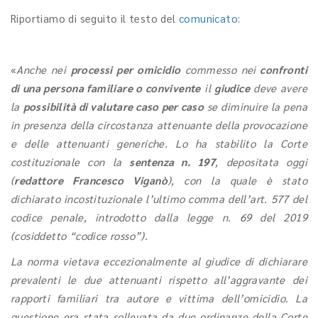
Riportiamo di seguito il testo del
comunicato
:
«
Anche nei
processi per omicidio
commesso nei
confronti
di una persona familiare o convivente
il
giudice
deve avere
la
possibilità di valutare caso per caso
se diminuire la pena
in presenza della circostanza attenuante della provocazione
e delle attenuanti generiche. Lo ha stabilito la Corte
costituzionale con la
sentenza n. 197
, depositata oggi
(
redattore Francesco Viganò
), con la quale è stato
dichiarato incostituzionale l’ultimo comma dell’art. 577 del
codice penale, introdotto dalla legge n. 69 del 2019
(cosiddetto “codice rosso”).
La norma vietava eccezionalmente al giudice di dichiarare
prevalenti le due attenuanti rispetto all’aggravante dei
rapporti familiari tra autore e vittima dell’omicidio. La
questione era stata sollevata da due ordinanze della Corte