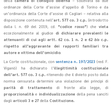
della
camera di consiglio odierna
– sollevata da due
ordinanze della Corte d’assise d’appello di Torino e da
un’ordinanza della Corte d’assise di Cagliari – relativa alla
disposizione contenuta nell’
art. 577 co. 3 c.p.
(introdotto
dalla l. n. 69 del 2019, cd.
“codice rosso”
) che
vieta
eccezionalmente al giudice
di dichiarare prevalenti le
attenuanti di cui agli artt. 62 co. 1 n. 2 e 62
bis
c.p.
rispetto all’aggravante dei rapporti familiari tra
autore e vittima dell’omicidio
.
La Corte costituzionale, con
sentenza n. 197/2023
(red. F.
Viganò) ha dichiarato
l’
illegittimità costituzionale
dell’art. 577 co. 3 c.p.
ritenendo che il divieto posto dalla
norma censurata determini una violazione dei principi di
parità di trattamento
di fronte alla legge, di
proporzionalità
e
individualizzazione
della pena sanciti
dagli
articoli 3 e 27
della
Costituzione.