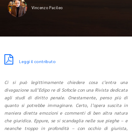
Vincenzo Pacileo
Leggi il contributo
Ci si può legittimamente chiedere cosa c’entra una
divagazione sull’Edipo re di Sofocle con una Rivista dedicata
agli studi di diritto penale. Onestamente, penso più di
quanto si potrebbe immaginare. Certo, l’opera suscita in
maniera diretta emozioni e commenti di ben altra natura
che giuridica. Eppure, se si scandaglia nelle sue pieghe – e
neanche troppo in profondità – con occhio di giurista,