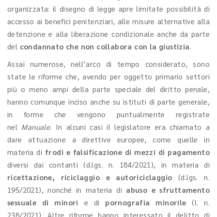
organizzata: il disegno di legge apre limitate possibilità di
accesso ai benefici penitenziari, alle misure alternative alla
detenzione e alla liberazione condizionale anche da parte
del
condannato che non collabora con la giustizia
.
Assai numerose, nell’arco di tempo considerato, sono
state le riforme che, avendo per oggetto primario settori
più o meno ampi della parte speciale del diritto penale,
hanno comunque inciso anche su istituti di parte generale,
in forme che vengono puntualmente registrate
nel
Manuale
. In alcuni casi il legislatore era chiamato a
dare attuazione a direttive europee, come quelle in
materia di
frodi e falsificazione di mezzi di pagamento
diversi dai contanti (d.lgs. n. 184/2021), in materia di
ricettazione, riciclaggio e autoriciclaggio
(d.lgs. n.
195/2021), nonché in materia di
abuso e sfruttamento
sessuale di minori
e di
pornografia minorile
(l. n.
238/2021). Altre riforme hanno interessato il delitto di