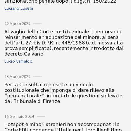
sanzionatorio penale dopo il d.lgs. n. 150/2022
Luciano Eusebi
29 Marzo 2024
Al vaglio della Corte costituzionale il percorso di
reinserimento e rieducazione del minore, ai sensi
dell’art. 27-bis D.P.R. n. 448/1988 (c.d. messa alla
prova semplificata), recentemente introdotto dal
decreto Caivano
Lucio Camaldo
28 Marzo 2024
Per la Consulta non esiste un vincolo
costituzionale che imponga di dare rilievo alla
“pena naturale”: infondate le questioni sollevate
dal Tribunale di Firenze
16 Gennaio 2024
Hotspot e minori stranieri non accompagnati: la
Corte EDU condanna l’Italia per il loro illegittimo