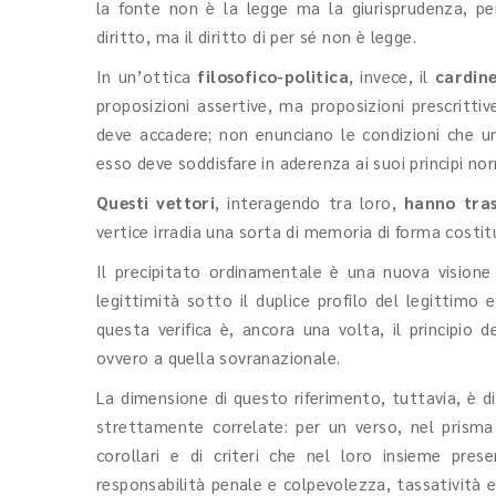
la fonte non è la legge ma la giurisprudenza, p
diritto, ma il diritto di per sé non è legge.
In un’ottica
filosofico-politica
, invece, il
cardin
proposizioni assertive, ma proposizioni prescritti
deve accadere; non enunciano le condizioni che u
esso deve soddisfare in aderenza ai suoi principi nor
Questi vettori
, interagendo tra loro,
hanno tras
vertice irradia una sorta di memoria di forma costit
Il precipitato ordinamentale è una nuova visione
legittimità sotto il duplice profilo del legittimo 
questa verifica è, ancora una volta, il principio d
ovvero a quella sovranazionale.
La dimensione di questo riferimento, tuttavia, è d
strettamente correlate: per un verso, nel prisma d
corollari e di criteri che nel loro insieme pres
responsabilità penale e colpevolezza, tassatività e 