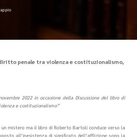
sappio
 diritto penale tra violenza e costituzionalismo,
novembre 2022 in occasione della Discussione del libro di
violenza e costituzionalismo”
e un mistero ma il libro di Roberto Bartoli conduce verso la
osto all’inesistenza di significato dell’afflizione sono la