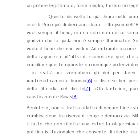
un potere legittimo o, forse meglio, l’esercizio leg
Questo dislivello fu già chiaro nelle pri
esordi. Poco più di dieci anni dopo i sillogismi dell’
E
vuol sempre il bene, ma da solo non riesce sempr
giudizio che la guida non è sempre illuminato». Se 
vuole il bene che non vede». Ad entrambi occorre 
della ragione» e «l’altra di riconoscere quel che 
conciliare queste opposte o comunque potenzialmen
- in realtà «ci vorrebbero gli dei per dare» 
«automaticamente buona»
[6]
si dissolse ben pres
della filosofia del diritto
[7]
. «Oh fantolino, pu
causticamente Rawls
[8]
.
Beninteso, non si tratta affatto di negare l’inesist
combinazione tra riserva di legge e democrazia. Mili
il fatto che non riflette una «stretta oligarchia
politico-istituzionale» che consente di riferire «l