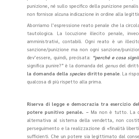
punizione, né sullo specifico della punizione penalis
non fornisce alcuna indicazione in ordine alla legitt
Aborriamo l’espressione reato penale che la circol
tautologica. La locuzione illecito penale, invec
amministrativi, contabili. Ogni reato è un illeci
sanzione/punizione ma non ogni sanzione/punizio
dev’essere, quindi, precisata:
“perché e cosa signi
significa punire?” è la domanda del
genus
del dirit
la domanda della
species
diritto penale
. La risp
qualcosa di più rispetto alla prima.
Riserva di legge e democrazia tra esercizio de
potere punitivo penale. –
Ma non è tutto. La co
alternativa al sistema della vendetta, non costi
perseguimento e la realizzazione di «finalità libert
sufficienti. Che un potere sia legittimato dal con