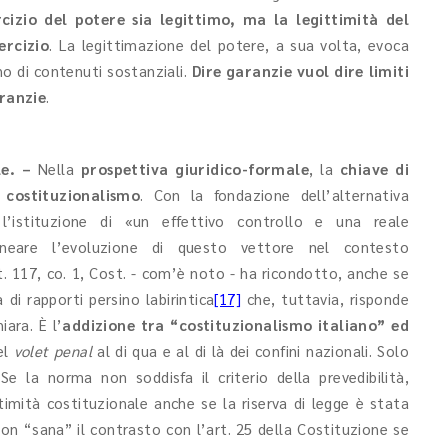
rcizio del potere sia legittimo, ma la legittimità del
ercizio
. La legittimazione del potere, a sua volta, evoca
ano di contenuti sostanziali.
Dire garanzie vuol dire limiti
aranzie
.
le. –
Nella
prospettiva giuridico-formale
, la
chiave di
l
costituzionalismo
. Con la fondazione dell’alternativa
e l’istituzione di «un effettivo controllo e una reale
neare l’evoluzione di questo vettore nel contesto
t. 117, co. 1, Cost. - com’è noto - ha ricondotto, anche se
di rapporti persino labirintica
[17]
che, tuttavia, risponde
ara. È l’
addizione tra “costituzionalismo italiano” ed
el
volet penal
al di qua e al di là dei confini nazionali. Solo
 Se la norma non soddisfa il criterio della prevedibilità,
ttimità costituzionale anche se la riserva di legge è stata
non “sana” il contrasto con l’art. 25 della Costituzione se