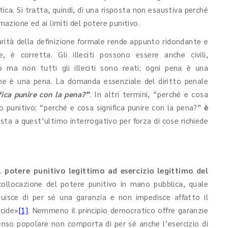
tica. Si tratta, quindi, di una risposta non esaustiva perché
imazione ed ai limiti del potere punitivo.
arità della definizione formale rende appunto ridondante e
e, è corretta. Gli illeciti possono essere anche civili,
to ma non tutti gli illeciti sono reati; ogni pena è una
ne è una pena. La domanda essenziale del diritto penale
fica punire con la pena?”
. In altri termini, “perché e cosa
to punitivo; “perché e cosa significa punire con la pena?”
è
osta a quest’ultimo interrogativo per forza di cose richiede
l potere punitivo legittimo ad esercizio legittimo del
llocazione del potere punitivo in mano pubblica, quale
tuisce di per sé una garanzia e non impedisce affatto il
icide»
[1]
. Nemmeno il principio democratico offre garanzie
senso popolare non comporta di per sé anche l’esercizio di