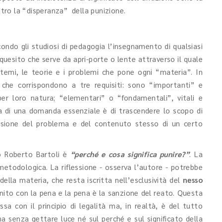
tro la “disperanza” della punizione.
ondo gli studiosi di pedagogia l’insegnamento di qualsiasi
uesito che serve da apri-porte o lente attraverso il quale
i temi, le teorie e i problemi che pone ogni “materia”. In
che corrispondono a tre requisiti: sono “importanti” e
er loro natura; “elementari” o “fondamentali”, vitali e
tica di una domanda essenziale è di trascendere lo scopo di
isione del problema e del contenuto stesso di un certo
o Roberto Bartoli è
“perché e cosa significa punire?”
. La
metodologica. La riflessione - osserva l’autore - potrebbe
della materia, che resta iscritta nell’esclusività del
nesso
 punito con la pena e la pena è la sanzione del reato. Questa
a con il principio di legalità ma, in realtà, è del tutto
a senza gettare luce né sul perché e sul significato della