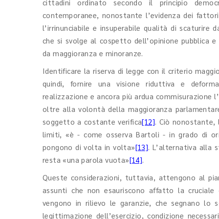
cittadini ordinato secondo il principio democr
contemporanee, nonostante l’evidenza dei fattori d
l’irrinunciabile e insuperabile qualità di scaturir
che si svolge al cospetto dell’opinione pubblica e
da maggioranza e minoranze.
Identificare la riserva di legge con il criterio maggi
quindi, fornire una visione riduttiva e deform
realizzazione e ancora più ardua commisurazione l’
oltre alla volontà della maggioranza parlamentar
soggetto a costante verifica
[12]
. Ciò nonostante, 
limiti, «è - come osserva Bartoli - in grado di o
pongono di volta in volta»
[13]
. L’alternativa all
resta «una parola vuota»
[14]
.
Queste considerazioni, tuttavia, attengono al pia
assunti che non esauriscono affatto la cruciale 
vengono in rilievo le garanzie, che segnano lo s
legittimazione dell’esercizio, condizione necessar