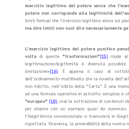
esercizio legittimo del potere senza che l’ese
potere non corrisponde alla legittimità dell’es
limiti formali che l’esercizio legittimo eleva sul pi
ma dire limiti non vuol dire necessariamente g
L’esercizio legittimo del potere punitivo pena
volta
di queste
“trasformazioni”
[15]
risale a
legittimazione/legittimità è divenuta possibil
limitazione»
[16]
. È appena il caso di sottoli
dell’ordinamento multilivello che la novella dell’ar
non ridotto, nell’orbita della “Carta”. È una trama 
ad una formula operativa in astratto semplice e chi
“europeo”
[18]
, mai la sottrazione di contenuti d
per chiarire con un esempio quasi
for dummies
.
l’illegittimità convenzionale si tramuterà in illegi
rispettata. Viceversa, la prevedibilità della norma 