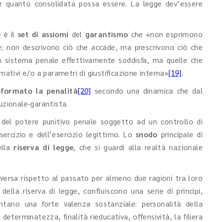
er quanto consolidata possa essere. La legge dev’essere
e
è il
set di assiomi
del
garantismo
che «non esprimono
ve; non descrivono ciò che accade, ma prescrivono ciò che
n sistema penale effettivamente soddisfa, ma quelle che
mativi e/o a parametri di giustificazione interna»
[19]
.
formato la penalità
[20]
secondo una dinamica che dal
uzionale-garantista.
 del potere punitivo penale soggetto ad un controllo di
esercizio e dell’esercizio legittimo. Lo
snodo
principale di
ella
riserva di legge
, che si guardi alla realtà nazionale
iversa rispetto al passato per almeno due ragioni tra loro
ella riserva di legge, confluiscono una serie di principi,
entano una forte valenza sostanziale: personalità della
determinatezza, finalità rieducativa, offensività, la filiera