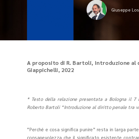
Giuseppe Lo
A proposito di R. Bartoli, Introduzione al
Giappichelli, 2022
* Testo della relazione presentata a Bologna il 7 
Roberto Bartoli “Introduzione al diritto penale tra 
“Perché e cosa significa punire” resta in larga part
consapevolezza che il significato esistente contrapp