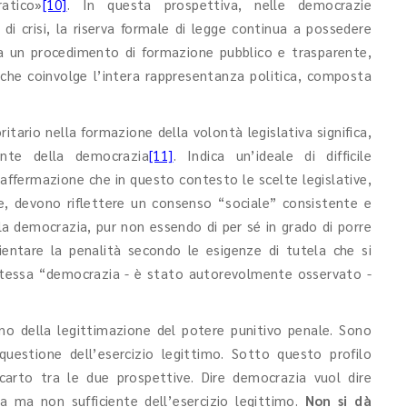
atico»
[10]
. In questa prospettiva, nelle democrazie
i crisi, la riserva formale di legge continua a possedere
e da un procedimento di formazione pubblico e trasparente,
 che coinvolge l’intera rappresentanza politica, composta
oritario nella formazione della volontà legislativa significa,
ante della democrazia
[11]
. Indica un’ideale di difficile
affermazione che in questo contesto le scelte legislative,
e, devono riflettere un consenso “sociale” consistente e
la democrazia, pur non essendo di per sé in grado di porre
rientare la penalità secondo le esigenze di tutela che si
a stessa “democrazia - è stato autorevolmente osservato -
no della legittimazione del potere punitivo penale. Sono
questione dell’esercizio legittimo. Sotto questo profilo
carto tra le due prospettive. Dire democrazia vuol dire
ia ma non sufficiente dell’esercizio legittimo.
Non si dà