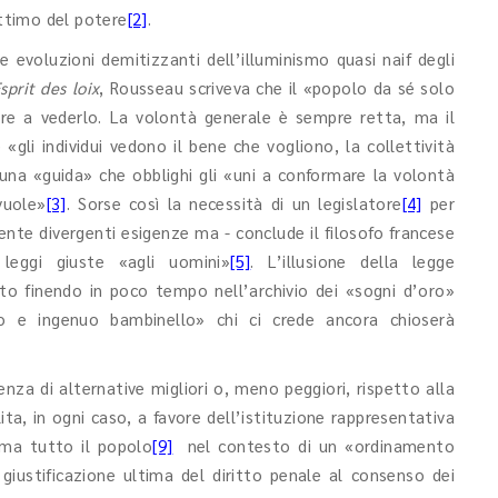
ittimo del potere
[2]
.
me evoluzioni demitizzanti dell’illuminismo quasi naif degli
sprit des loix
, Rousseau scriveva che il «popolo da sé solo
e a vederlo. La volontà generale è sempre retta, ma il
«gli individui vedono il bene che vogliono, la collettività
una «guida» che obblighi gli «uni a conformare la volontà
vuole»
[3]
. Sorse così la necessità di un legislatore
[4]
per
te divergenti esigenze ma - conclude il filosofo francese
leggi giuste «agli uomini»
[5]
. L’illusione della legge
to finendo in poco tempo nell’archivio dei «sogni d’oro»
ro e ingenuo bambinello» chi ci crede ancora chioserà
enza di alternative migliori o, meno peggiori, rispetto alla
ta, in ogni caso, a favore dell’istituzione rappresentativa
» ma tutto il popolo
[9]
nel contesto di un «ordinamento
a giustificazione ultima del diritto penale al consenso dei