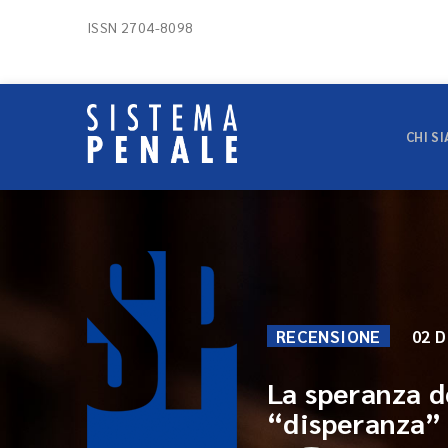
ISSN 2704-8098
CHI S
RECENSIONE
02 D
La speranza d
“disperanza” 