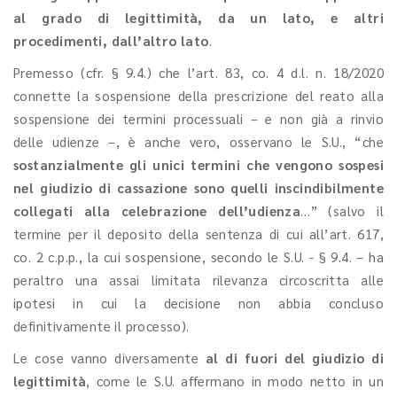
al grado di legittimità, da un lato, e altri
procedimenti, dall’altro lato
.
Premesso (cfr. § 9.4.) che l’art. 83, co. 4 d.l. n. 18/2020
connette la sospensione della prescrizione del reato alla
sospensione dei termini processuali – e non già a rinvio
delle udienze –, è anche vero, osservano le S.U., “che
sostanzialmente gli unici termini che vengono sospesi
nel giudizio di cassazione sono quelli inscindibilmente
collegati alla celebrazione dell’udienza
…” (salvo il
termine per il deposito della sentenza di cui all’art. 617,
co. 2 c.p.p., la cui sospensione, secondo le S.U. - § 9.4. – ha
peraltro una assai limitata rilevanza circoscritta alle
ipotesi in cui la decisione non abbia concluso
definitivamente il processo).
Le cose vanno diversamente
al di fuori del giudizio di
legittimità
, come le S.U. affermano in modo netto in un