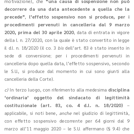
motivazione), che
“una causa di sospensione non può
decorrere da una data antecedente a quella che la
precede”
,
l’effetto sospensivo non si produce, per i
procedimenti pervenuti in cancelleria dal 9 marzo
2020, prima del 30 aprile 2020
, data di entrata in vigore
della l. n. 27/2020, con la quale è stato convertito in legge
il d.l. n. 18/2020 (il co. 3
bis
dell’art. 83 è stato inserito in
sede di conversione; per i procedimenti pervenuti in
cancelleria dopo quella data, l’effetto sospensivo, secondo
le S.U., si produce dal momento in cui sono giunti alla
cancelleria della Corte).
c)
In terzo luogo, con riferimento alla medesima
disciplina
‘ordinaria’ oggetto del sindacato di legittimità
costituzionale (art. 83, co. 4 d.l. n. 18/2020)
–
applicabile, si noti bene,
anche
nel giudizio di legittimità,
con effetto sospensivo decorrente per 64 giorni dal 9
marzo all’11 maggio 2020 – le S.U. affermano (§ 9.4) che