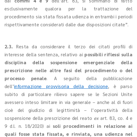
dai
commi 4 e 9
dell’art. 83, si sommano di fatto
esclusivamente qualora per la trattazione del
procedimento sia stata fissata udienza in entrambi i periodi
rispettivamente considerati dalle due disposizioni citate”.
2.3.
Resta da considerare il terzo dei citati profili di
interesse della sentenza, relativo ai
possibili riflessi sulla
disciplina della sospensione emergenziale della
prescrizione nelle altre fasi del procedimento o del
processo penale
. A seguito della pubblicazione
dell’
informazione provvisoria della decisione
, è parso
subito di particolare rilievo sapere se le Sezioni Unite
avessero inteso limitare in via generale – anche al di fuori
cioè del giudizio di legittimità – l’operatività della
sospensione della prescrizione del reato
ex
art. 83, co. 4 e
9 d.l. n. 18/2020) ai
soli procedimenti in relazione ai
quali fosse stata fissata, e rinviata, una udienza nel