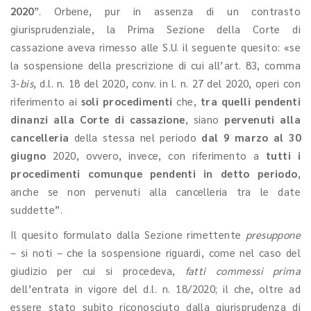
2020
”. Orbene, pur in assenza di un contrasto
giurisprudenziale, la Prima Sezione della Corte di
cassazione aveva rimesso alle S.U. il seguente quesito: «se
la sospensione della prescrizione di cui all’art. 83, comma
3-
bis
, d.l. n. 18 del 2020, conv. in l. n. 27 del 2020, operi con
riferimento ai
soli procedimenti
che,
tra quelli pendenti
dinanzi alla Corte di cassazione
, siano
pervenuti alla
cancelleria
della stessa nel periodo
dal 9 marzo al 30
giugno
2020, ovvero, invece, con riferimento a
tutti i
procedimenti comunque pendenti in detto periodo
,
anche se non pervenuti alla cancelleria tra le date
suddette”.
Il quesito formulato dalla Sezione rimettente
presuppone
– si noti – che la sospensione riguardi, come nel caso del
giudizio per cui si procedeva,
fatti commessi prima
dell’entrata in vigore del d.l. n. 18/2020; il che, oltre ad
essere stato subito riconosciuto dalla giurisprudenza di